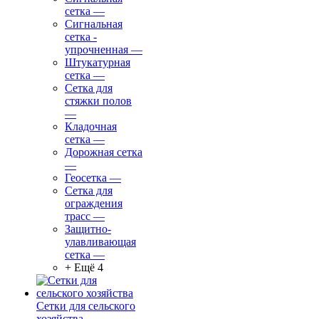
сетка
—
Сигнальная
сетка -
упрочненная
—
Штукатурная
сетка
—
Сетка для
стяжки полов
—
Кладочная
сетка
—
Дорожная сетка
—
Геосетка
—
Сетка для
ограждения
трасс
—
Защитно-
улавливающая
сетка
—
+ Ещё 4
Сетки для сельского
хозяйства