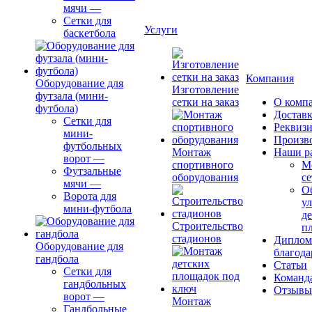
мячи
—
Сетки для
Услуги
баскетбола
Компания
Оборудование для
Изготовление
футзала (мини-
сетки на заказ
О комп
футбола)
Доставк
Сетки для
Реквиз
мини-
Произв
футбольных
Монтаж
Наши р
ворот
—
спортивного
М
Футзальные
оборудования
се
мячи
—
О
Ворота для
ул
мини-футбола
д
Строительство
п
стадионов
Диплом
Оборудование для
благода
гандбола
Статьи
Сетки для
Команд
гандбольных
Отзывы
ворот
—
Монтаж
Гандбольные