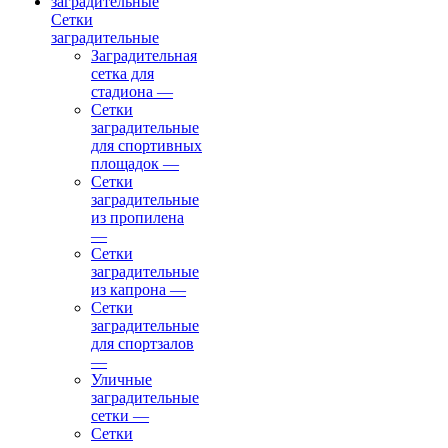
Сетки
заградительные
Заградительная
сетка для
стадиона
—
Сетки
заградительные
для спортивных
площадок
—
Сетки
заградительные
из пропилена
—
Сетки
заградительные
из капрона
—
Сетки
заградительные
для спортзалов
—
Уличные
заградительные
сетки
—
Сетки