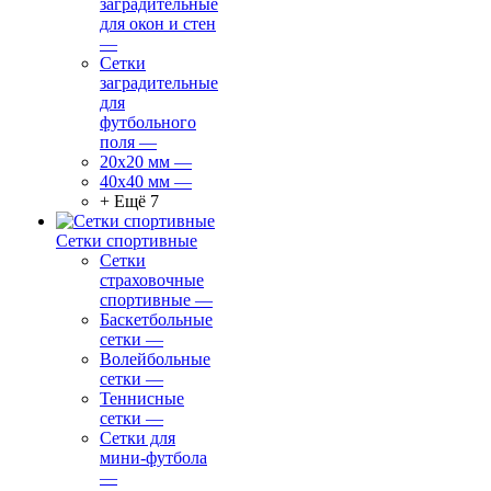
заградительные
для окон и стен
—
Сетки
заградительные
для
футбольного
поля
—
20х20 мм
—
40х40 мм
—
+ Ещё 7
Сетки спортивные
Сетки
страховочные
спортивные
—
Баскетбольные
сетки
—
Волейбольные
сетки
—
Теннисные
сетки
—
Сетки для
мини-футбола
—