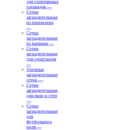
для спортивных
площадок
—
Сетки
заградительные
из пропилена
—
Сетки
заградительные
из капрона
—
Сетки
заградительные
для спортзалов
—
Уличные
заградительные
сетки
—
Сетки
заградительные
для окон и стен
—
Сетки
заградительные
для
футбольного
поля
—