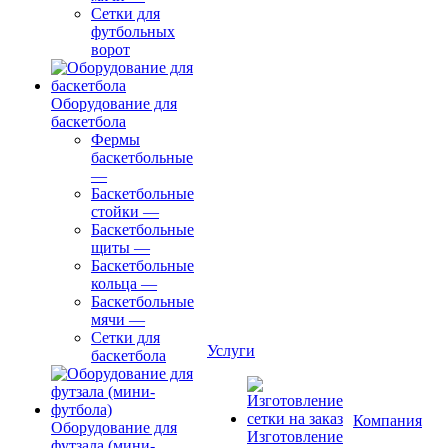
Сетки для
футбольных
ворот
Оборудование для
баскетбола
Фермы
баскетбольные
—
Баскетбольные
стойки
—
Баскетбольные
щиты
—
Баскетбольные
кольца
—
Баскетбольные
мячи
—
Сетки для
Услуги
баскетбола
Компания
Оборудование для
Изготовление
футзала (мини-