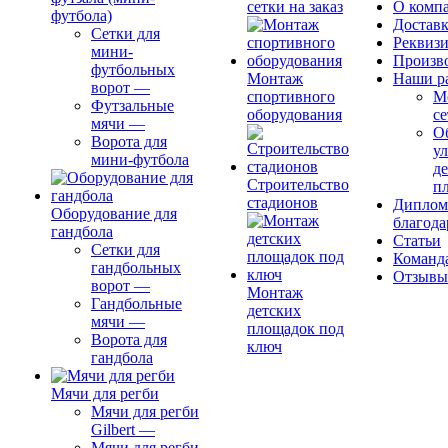
сетки на заказ
О комп
футбола)
Доставк
Сетки для
Реквиз
мини-
Произв
футбольных
Монтаж
Наши р
ворот
—
спортивного
М
Футзальные
оборудования
се
мячи
—
О
Ворота для
ул
мини-футбола
д
Строительство
п
стадионов
Диплом
Оборудование для
благода
гандбола
Статьи
Сетки для
Команд
гандбольных
Отзывы
ворот
—
Монтаж
Гандбольные
детских
мячи
—
площадок под
Ворота для
ключ
гандбола
Мячи для регби
Мячи для регби
Gilbert
—
Мячи для регби