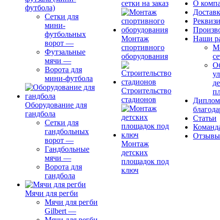
сетки на заказ
О комп
футбола)
Доставк
Сетки для
Реквиз
мини-
Произв
футбольных
Монтаж
Наши р
ворот
—
спортивного
М
Футзальные
оборудования
се
мячи
—
О
Ворота для
ул
мини-футбола
д
Строительство
п
стадионов
Диплом
Оборудование для
благода
гандбола
Статьи
Сетки для
Команд
гандбольных
Отзывы
ворот
—
Монтаж
Гандбольные
детских
мячи
—
площадок под
Ворота для
ключ
гандбола
Мячи для регби
Мячи для регби
Gilbert
—
Мячи для регби