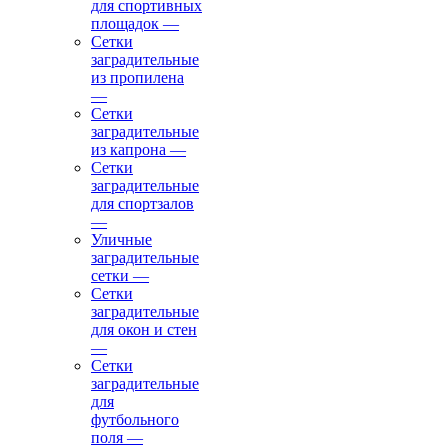
для спортивных
площадок
—
Сетки
заградительные
из пропилена
—
Сетки
заградительные
из капрона
—
Сетки
заградительные
для спортзалов
—
Уличные
заградительные
сетки
—
Сетки
заградительные
для окон и стен
—
Сетки
заградительные
для
футбольного
поля
—