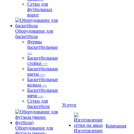
Сетки для
футбольных
ворот
Оборудование для
баскетбола
Фермы
баскетбольные
—
Баскетбольные
стойки
—
Баскетбольные
щиты
—
Баскетбольные
кольца
—
Баскетбольные
мячи
—
Сетки для
Услуги
баскетбола
Компания
Оборудование для
Изготовление
футзала (мини-