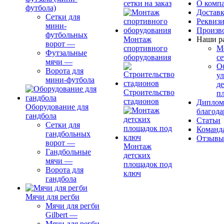
сетки на заказ
О комп
футбола)
Доставк
Сетки для
Реквиз
мини-
Произв
футбольных
Монтаж
Наши р
ворот
—
спортивного
М
Футзальные
оборудования
се
мячи
—
О
Ворота для
ул
мини-футбола
д
Строительство
п
стадионов
Диплом
Оборудование для
благода
гандбола
Статьи
Сетки для
Команд
гандбольных
Отзывы
ворот
—
Монтаж
Гандбольные
детских
мячи
—
площадок под
Ворота для
ключ
гандбола
Мячи для регби
Мячи для регби
Gilbert
—
Мячи для регби