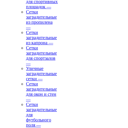
для спортивных
площадок
—
Сетки
заградительные
из пропилена
—
Сетки
заградительные
из капрона
—
Сетки
заградительные
для спортзалов
—
Уличные
заградительные
сетки
—
Сетки
заградительные
для окон и стен
—
Сетки
заградительные
для
футбольного
поля
—