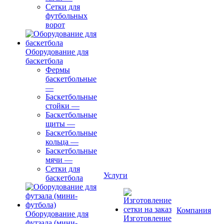
Сетки для
футбольных
ворот
Оборудование для
баскетбола
Фермы
баскетбольные
—
Баскетбольные
стойки
—
Баскетбольные
щиты
—
Баскетбольные
кольца
—
Баскетбольные
мячи
—
Сетки для
Услуги
баскетбола
Компания
Оборудование для
Изготовление
футзала (мини-