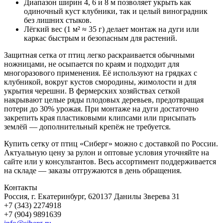
Диапазон ширин 4, 6 и 8 м позволяет укрыть как
одиночный куст клубники, так и целый виноградник
без лишних стыков.
Лёгкий вес (1 м² ≈ 35 г) делает монтаж на дуги или
каркас быстрым и безопасным для растений.
Защитная сетка от птиц легко раскраивается обычными
ножницами, не осыпается по краям и подходит для
многоразового применения. Её используют на грядках с
клубникой, вокруг кустов смородины, жимолости и для
укрытия черешни. В фермерских хозяйствах сеткой
накрывают целые ряды плодовых деревьев, предотвращая
потери до 30% урожая. При монтаже на дуги достаточно
закрепить края пластиковыми клипсами или присыпать
землёй — дополнительный крепёж не требуется.
Купить сетку от птиц «Сиберг» можно с доставкой по России.
Актуальную цену за рулон и оптовые условия уточняйте на
сайте или у консультантов. Весь ассортимент поддерживается
на складе — заказы отгружаются в день обращения.
Контакты
Россия, г. Екатеринбург, 620137 Данилы Зверева 31
+7 (343) 2274918
+7 (904) 9891639