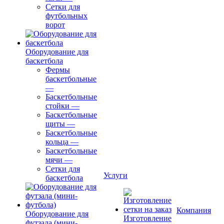
Сетки для
футбольных
ворот
Оборудование для
баскетбола
Фермы
баскетбольные
—
Баскетбольные
стойки
—
Баскетбольные
щиты
—
Баскетбольные
кольца
—
Баскетбольные
мячи
—
Сетки для
Услуги
баскетбола
Компания
Оборудование для
Изготовление
футзала (мини-