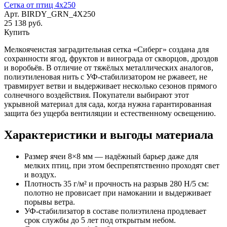
Сетка от птиц 4х250
Арт.
BIRDY_GRN_4X250
25 138 руб.
Купить
Мелкоячеистая заградительная сетка «Сиберг» создана для
сохранности ягод, фруктов и винограда от скворцов, дроздов
и воробьёв. В отличие от тяжёлых металлических аналогов,
полиэтиленовая нить с УФ-стабилизатором не ржавеет, не
травмирует ветви и выдерживает несколько сезонов прямого
солнечного воздействия. Покупатели выбирают этот
укрывной материал для сада, когда нужна гарантированная
защита без ущерба вентиляции и естественному освещению.
Характеристики и выгоды материала
Размер ячеи 8×8 мм — надёжный барьер даже для
мелких птиц, при этом беспрепятственно проходят свет
и воздух.
Плотность 35 г/м² и прочность на разрыв 280 Н/5 см:
полотно не провисает при намокании и выдерживает
порывы ветра.
УФ-стабилизатор в составе полиэтилена продлевает
срок службы до 5 лет под открытым небом.