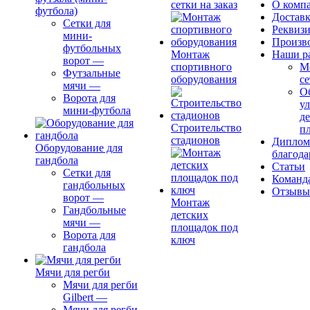
сетки на заказ
О комп
футбола)
Доставк
Сетки для
Реквиз
мини-
Произв
футбольных
Монтаж
Наши р
ворот
—
спортивного
М
Футзальные
оборудования
се
мячи
—
О
Ворота для
ул
мини-футбола
д
Строительство
п
стадионов
Диплом
Оборудование для
благода
гандбола
Статьи
Сетки для
Команд
гандбольных
Отзывы
ворот
—
Монтаж
Гандбольные
детских
мячи
—
площадок под
Ворота для
ключ
гандбола
Мячи для регби
Мячи для регби
Gilbert
—
Мячи для регби