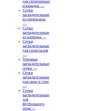
для спортивных
площадок
—
Сетки
заградительные
из пропилена
—
Сетки
заградительные
из капрона
—
Сетки
заградительные
для спортзалов
—
Уличные
заградительные
сетки
—
Сетки
заградительные
для окон и стен
—
Сетки
заградительные
для
футбольного
поля
—