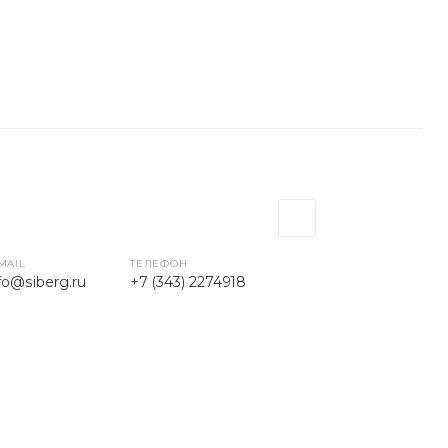
MAIL
ТЕЛЕФОН
fo@siberg.ru
+7 (343) 2274918