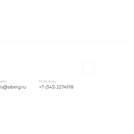
MAIL
ТЕЛЕФОН
fo@siberg.ru
+7 (343) 2274918