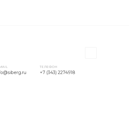
MAIL
ТЕЛЕФОН
fo@siberg.ru
+7 (343) 2274918