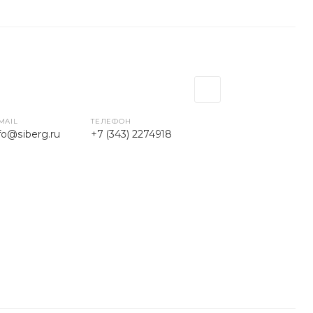
MAIL
ТЕЛЕФОН
fo@siberg.ru
+7 (343) 2274918