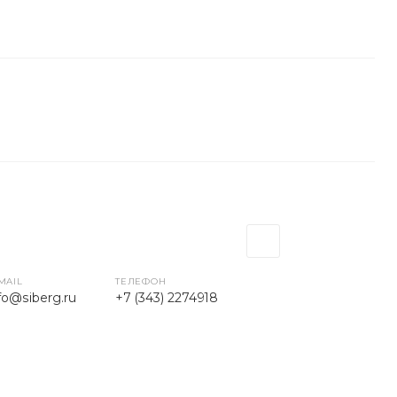
MAIL
ТЕЛЕФОН
fo@siberg.ru
+7 (343) 2274918