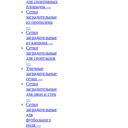
для спортивных
площадок
—
Сетки
заградительные
из пропилена
—
Сетки
заградительные
из капрона
—
Сетки
заградительные
для спортзалов
—
Уличные
заградительные
сетки
—
Сетки
заградительные
для окон и стен
—
Сетки
заградительные
для
футбольного
поля
—