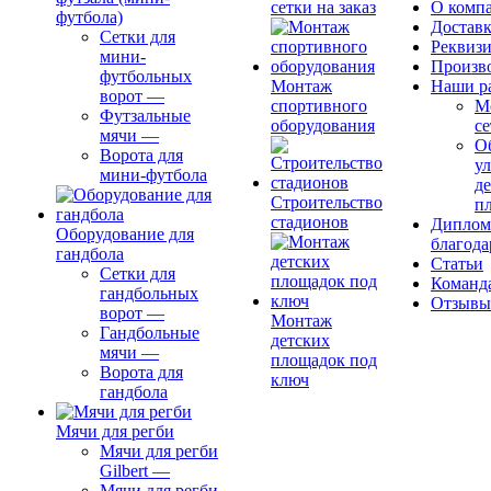
сетки на заказ
О комп
футбола)
Доставк
Сетки для
Реквиз
мини-
Произв
футбольных
Монтаж
Наши р
ворот
—
спортивного
М
Футзальные
оборудования
се
мячи
—
О
Ворота для
ул
мини-футбола
д
Строительство
п
стадионов
Диплом
Оборудование для
благода
гандбола
Статьи
Сетки для
Команд
гандбольных
Отзывы
ворот
—
Монтаж
Гандбольные
детских
мячи
—
площадок под
Ворота для
ключ
гандбола
Мячи для регби
Мячи для регби
Gilbert
—
Мячи для регби