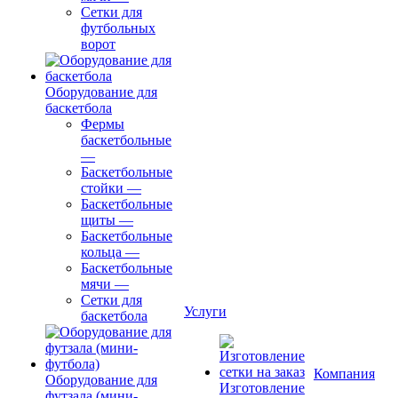
Сетки для
футбольных
ворот
Оборудование для
баскетбола
Фермы
баскетбольные
—
Баскетбольные
стойки
—
Баскетбольные
щиты
—
Баскетбольные
кольца
—
Баскетбольные
мячи
—
Сетки для
Услуги
баскетбола
Компания
Оборудование для
Изготовление
футзала (мини-